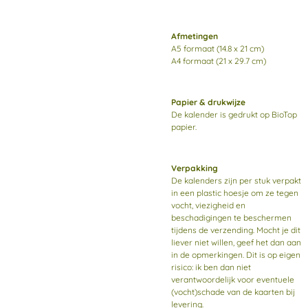
Afmetingen
A5 formaat (14.8 x 21 cm)
A4 formaat (21 x 29.7 cm)
Papier & drukwijze
De kalender is gedrukt op BioTop
papier.
Verpakking
De kalenders zijn per stuk verpakt
in een plastic hoesje om ze tegen
vocht, viezigheid en
beschadigingen te beschermen
tijdens de verzending. Mocht je dit
liever niet willen, geef het dan aan
in de opmerkingen. Dit is op eigen
risico: ik ben dan niet
verantwoordelijk voor eventuele
(vocht)schade van de kaarten bij
levering.