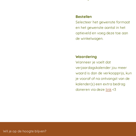
Bestellen
Selecteer het gewenste formaat
en het gewenste aantal in het
optieveld en voeg deze toe aan
de winkelwagen.
Waardering
Wanneer je voelt dat
verjaardagskalender jou meer
waard is dan de verkoopprijs, kun
je vooraf of na ontvangst van de
kalender(s) een extra bedrag
doneren via deze
link
<3
Wil je op de hoogte blijven?