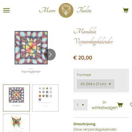
Ga
direct
naar
de
hoofdinhoud
Mandala
Verjaardagskalender
€ 20,00
Formaat
In
winkelwagen
Omschrijving
Deze verjaardagskalender