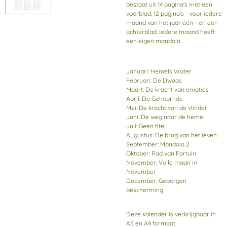
bestaat uit 14 pagina's met een
voorblad, 12 pagina's - voor iedere
maand van het jaar één - en een
achterblad. Iedere maand heeft
een eigen mandala.
Januari: Hemels Water
Februari: De Dwaas
Maart: De kracht van emoties
April: De Gehoornde
Mei: De kracht van de vlinder
Juni: De weg naar de hemel
Juli: Geen titel
Augustus: De brug van het leven
September: Mandala 2
Oktober: Rad van Fortuin
November: Volle maan in
November
December: Geborgen
bescherming
Deze kalender is verkrijgbaar in
A5 en A4 formaat.