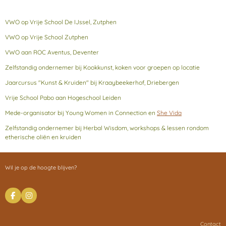
VWO op Vrije School De IJssel, Zutphen
VWO op Vrije School Zutphen
VWO aan ROC Aventus, Deventer
Zelfstandig ondernemer bij Kookkunst, koken voor groepen op locatie
Jaarcursus "Kunst & Kruiden" bij Kraaybeekerhof, Driebergen
Vrije School Pabo aan Hogeschool Leiden
Mede-organisator bij Young Women in Connection en
She Vida
Zelfstandig ondernemer bij Herbal Wisdom, workshops & lessen rondom
etherische oliën en kruiden
Wil je op de hoogte blijven?
F
I
a
n
c
s
e
t
Contact