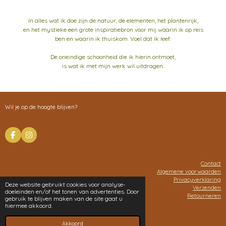
In alles wat ik doe zijn de natuur, de elementen, het plantenrijk,
en het mystieke een grote inspiratiebron voor mij waarin ik op reis
ben en waarin ik thuiskom. Voel dat ik leef.
De oneindige schoonheid die ik hierin ontmoet,
is wat ik met mijn werk wil uitdragen.
Wil je op de hoogte blijven?
F
I
a
n
c
s
e
t
Contact
b
a
Algemene voorwaarden
o
g
o
r
Privacyverklaring
Deze website gebruikt cookies voor analyse-
k
a
Verzenden
doeleinden en/of het tonen van advertenties. Door
m
Retourneren
gebruik te blijven maken van de site gaat u
hiermee akkoord.
© 2022 Marre Thalita
Powered by
JouwWeb
Akkoord