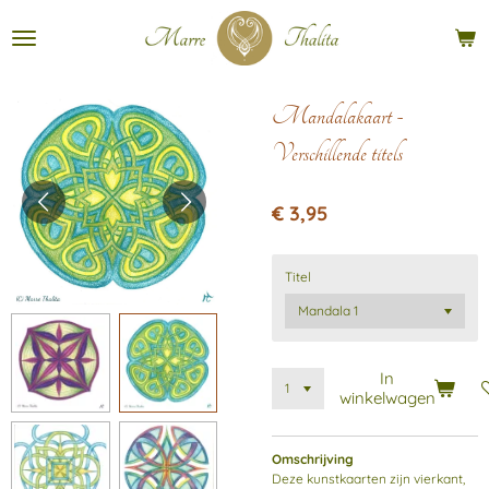
Ga
direct
naar
de
hoofdinhoud
Mandalakaart -
Verschillende titels
€ 3,95
Titel
In
winkelwagen
Omschrijving
Deze kunstkaarten zijn vierkant,